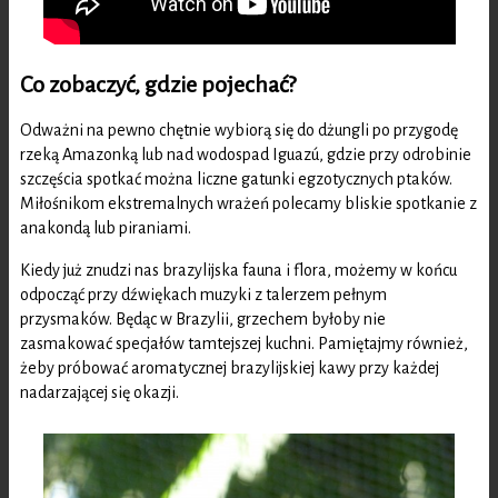
Co zobaczyć, gdzie pojechać?
Odważni na pewno chętnie wybiorą się do dżungli po przygodę
rzeką Amazonką lub nad wodospad Iguazú, gdzie przy odrobinie
szczęścia spotkać można liczne gatunki egzotycznych ptaków.
Miłośnikom ekstremalnych wrażeń polecamy bliskie spotkanie z
anakondą lub piraniami.
Kiedy już znudzi nas brazylijska fauna i flora, możemy w końcu
odpocząć przy dźwiękach muzyki z talerzem pełnym
przysmaków. Będąc w Brazylii, grzechem byłoby nie
zasmakować specjałów tamtejszej kuchni. Pamiętajmy również,
żeby próbować aromatycznej brazylijskiej kawy przy każdej
nadarzającej się okazji.